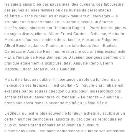
les sujets aussi bien des paysannes, des ouvriers, des laboureurs,
des jeunes et jolies femmes ou des bustes de personnages
célèbres – sans oublier les animaux familiers ou sauvages – le
sculpteur animalier Antoine Louis Barye a acquis un énorme
succès, suivi, plus tard par Rembrant Bugatti – Parmi les sculpteurs
de sujets divers, citons : Albert Ernest Carrier – Belleuse, Mathurin
Moreau et d’autres membres de sa famille, Alexandre Falguière,
Alfred Boucher, James Pradier, et les talentueux Jean–Baptiste
Carpeaux et Auguste Rodin qui révélera le courant impressionniste
– Et à l’image de Rosa Bonheur ou Daumier, quelques peintres ont
pratiqué également la sculpture, tels : Auguste Renoir, Henri
Matisse, Edgar Degas ou Paul Gauguin.
Mais, il ne faut pas oublier l’importance du rôle du fondeur dans
l’exécution des bronzes : il est capital - Si l’œuvre d’art initiale est
exécutée par ou sous la direction du sculpteur, les reproductions
sont laissées au savoir faire du fondeur. – Le bronze « d’édition »
prend son essor dans la seconde moitié du 19ème siècle.
L’éditeur, qui est le plus souvent le fondeur, achète au sculpteur un
certain nombre de modèles, assortis du droit de les reproduire en
plus ou moins grand nombre et souvent en plusieurs
dimensions.Ainsi, Ferdinand Barbedienne qui fonde son entreprise