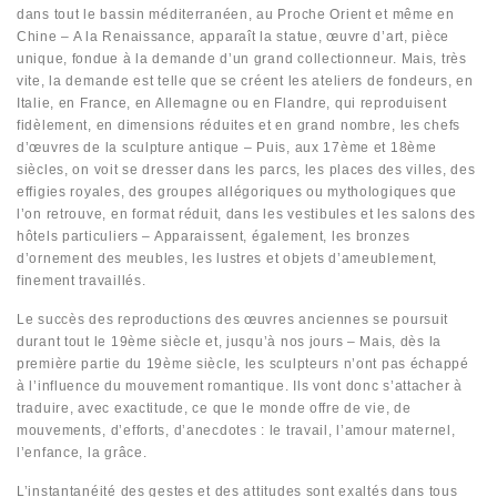
dans tout le bassin méditerranéen, au Proche Orient et même en
Chine – A la Renaissance, apparaît la statue, œuvre d’art, pièce
unique, fondue à la demande d’un grand collectionneur. Mais, très
vite, la demande est telle que se créent les ateliers de fondeurs, en
Italie, en France, en Allemagne ou en Flandre, qui reproduisent
fidèlement, en dimensions réduites et en grand nombre, les chefs
d’œuvres de la sculpture antique – Puis, aux 17ème et 18ème
siècles, on voit se dresser dans les parcs, les places des villes, des
effigies royales, des groupes allégoriques ou mythologiques que
l’on retrouve, en format réduit, dans les vestibules et les salons des
hôtels particuliers – Apparaissent, également, les bronzes
d’ornement des meubles, les lustres et objets d’ameublement,
finement travaillés.
Le succès des reproductions des œuvres anciennes se poursuit
durant tout le 19ème siècle et, jusqu’à nos jours – Mais, dès la
première partie du 19ème siècle, les sculpteurs n’ont pas échappé
à l’influence du mouvement romantique. Ils vont donc s’attacher à
traduire, avec exactitude, ce que le monde offre de vie, de
mouvements, d’efforts, d’anecdotes : le travail, l’amour maternel,
l’enfance, la grâce.
L’instantanéité des gestes et des attitudes sont exaltés dans tous